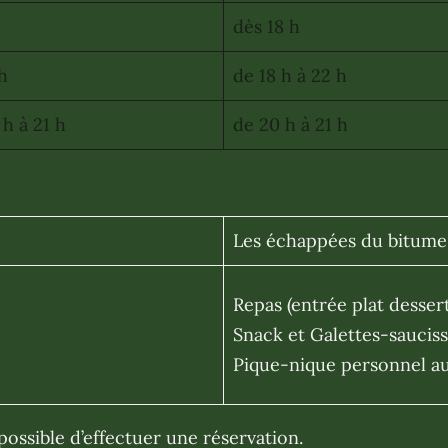
dès 18 h
 h
de 18 h à 22 h
 h à 21 h
de 20 h à 21 h
Les échappées du bitume
Repas (entrée plat dessert
Snack et Galettes-sauciss
Pique-nique personnel au
 possible d’effectuer une réservation.