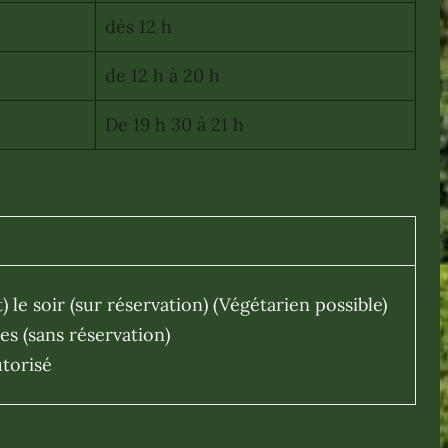
dès 12 h
de 12 h à 20 h
De 19 h 30 à 21 h
) le soir (sur réservation) (Végétarien possible)
es (sans réservation)
torisé