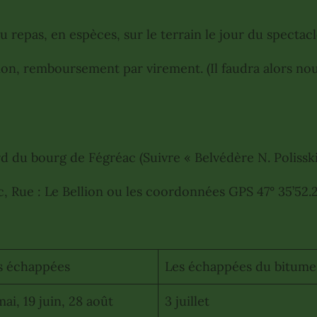
u repas, en espèces, sur le terrain le jour du spectac
tion, remboursement par virement. (Il faudra alors nou
rd du bourg de Fégréac (Suivre « Belvédère N. Polisski 
ue : Le Bellion ou les coordonnées GPS 47° 35’52.2’’
es échappées
Les échappées du bitume
mai, 19 juin, 28 août
3 juillet