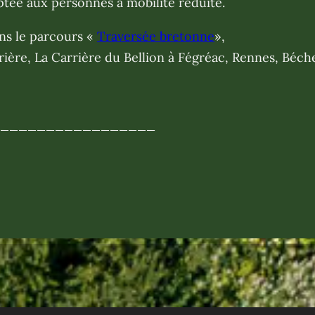
aptée aux personnes à mobilité réduite.
dans le parcours «
Traversée
bretonne
»,
Brière, La Carrière du Bellion à Fégréac, Rennes, Béc
__________________