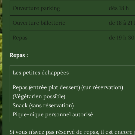
Ouverture parking
dès 18 h
Ouverture billetterie
de 18 à 21
Repas
de 19 h 30
Repas
:
Les petites échappées
Repas (entrée plat dessert) (sur réservation)
(Végétarien possible)
Snack (sans réservation)
Pique-nique personnel autorisé
Si vous n’avez pas réservé de repas, il est encore