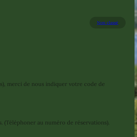
Non classé
as), merci de nous indiquer votre code de
es. (Téléphoner au numéro de réservations).