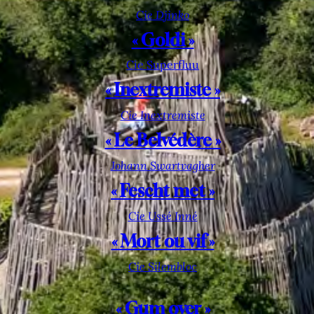
Cie Djinko
« Goldi »
Cie Superfluu
« Inextremiste »
Cie Inextremiste
« Le Belvédère »
Johann Swartvagher
« Fescht met »
Cie Ussé Inné
« Mort ou vif »
Cie Silembloc
« Gum over »