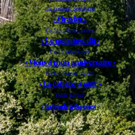
Cie
Lombric Spaghetti
« Gravier »
Cie Mi-ride mi-raison
« Ce qui m’est dû »
Cie La débordante
« Viens à mon anniversaire »
Cie Mi-ride
mi-raison
« La cabane à ouïr »
Odile Barlier
« La boule à facettes »
Cie Dginko