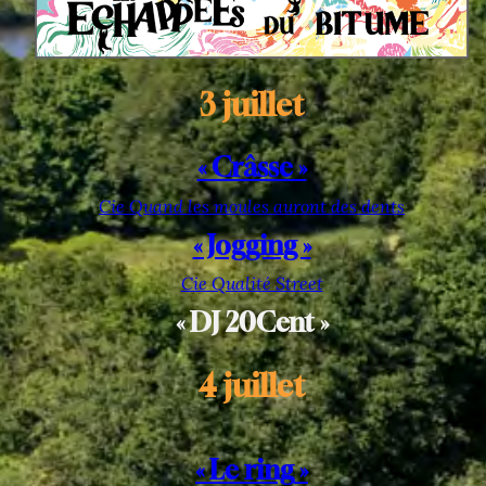
3 juillet
« Crâsse »
Cie Quand les moules auront des dents
« Jogging »
Cie Qualité Street
« DJ 20Cent »
4 juillet
« Le
ring
»